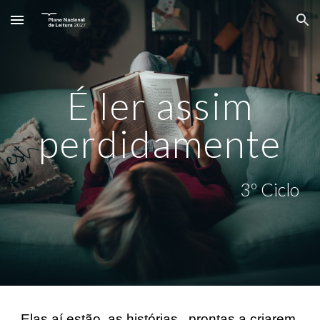
Skip to main content
Skip to navigation
É ler assim
perdidamente
3º Ciclo
Elas aí estão, as histórias, prontas a criarem