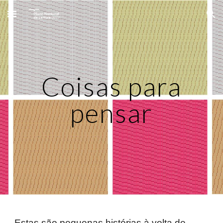
Skip to main content
Skip to navigation
Coisas para
pensar
Estas são pequenas histórias à volta de