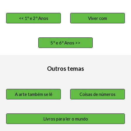
<< 1º e 2º Anos
Viver com
5º e 6º Anos >>
Outros temas
A arte também se lê
Coisas de números
Livros para ler o mundo