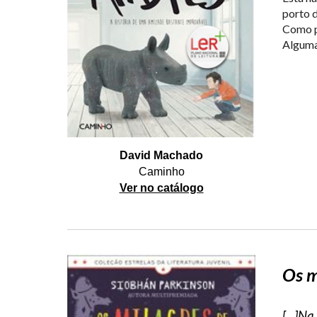
porto d
Como pe
Alguma
David Machado
Caminho
Ver no catálogo
Os m
[...]N