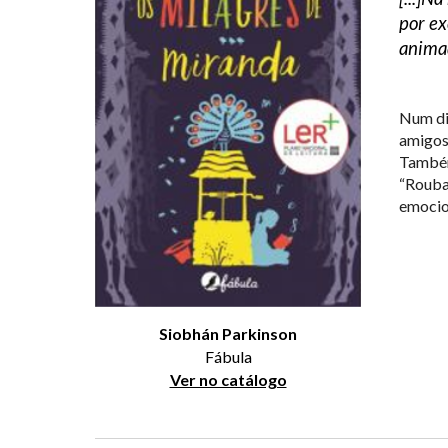
por ex
animad
Num dis
amigos,
Também 
“Rouba
emocion
Siobhán Parkinson
Fábula
Ver no catálogo