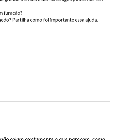
um furacão?
do? Partilha como foi importante essa ajuda.
as não sejam exatamente o que parecem, como,