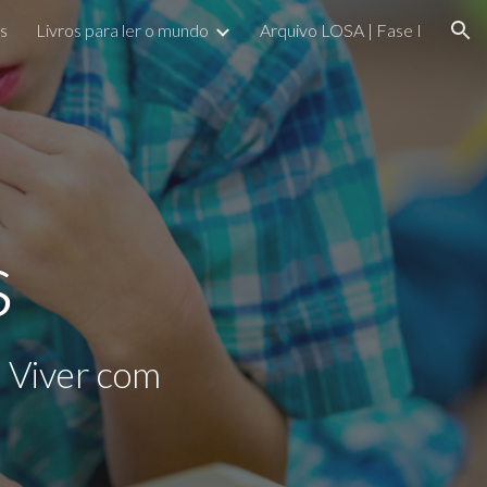
s
Livros para ler o mundo
Arquivo LOSA | Fase I
ion
s
Viver com