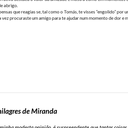
e abrigo.
nsas que reagias se, tal como o Tomás, te visses “engolido” por 
 vez procuraste um amigo para te ajudar num momento de dor e me
ilagres de Miranda
a minha modesta opinião, é surpreendente que tantas cois