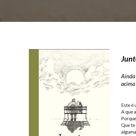
Junt
Ainda 
acima 
Este é 
A que a
Porque 
Que te 
alguma 