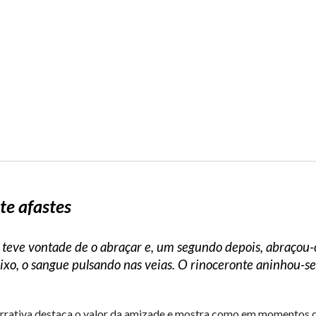
te afastes
teve vontade de o abraçar e, um segundo depois, abraçou-o 
ixo, o sangue pulsando nas veias. O rinoceronte aninhou-se
arrativa destaca o valor da amizade e mostra como em momentos d