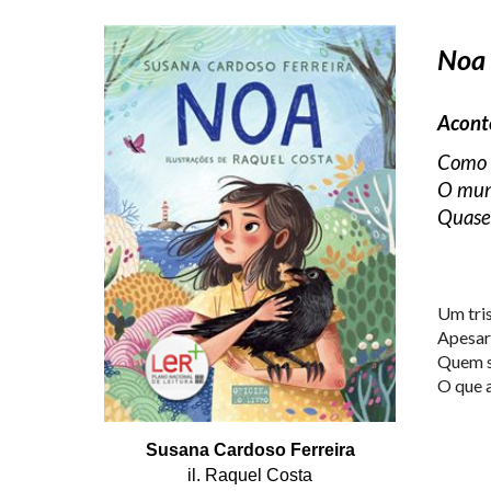
Noa
Acont
Como a
O mun
Quase
Um tris
Apesar
Quem sã
O que a
Susana Cardoso Ferreira
il. Raquel Costa