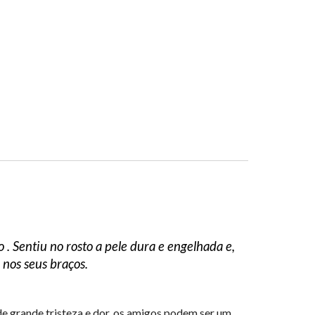
. Sentiu no rosto a pele dura e engelhada e,
 nos seus braços.
e grande tristeza e dor, os amigos podem ser um