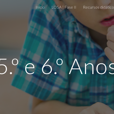
Início
LOSA | Fase II
Recursos didático
ip to main content
Skip to navigat
5.º e 6.º Ano