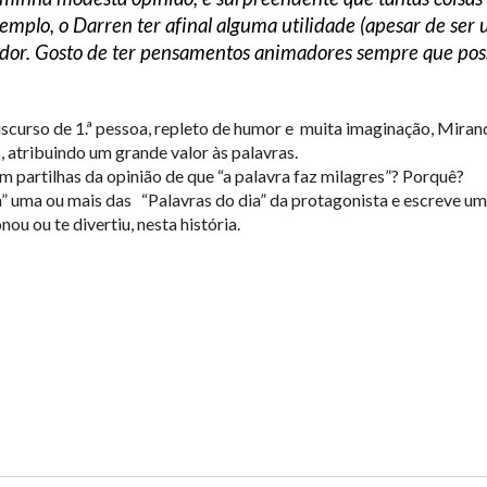
emplo, o Darren ter afinal alguma utilidade (apesar de se
or. Gosto de ter pensamentos animadores sempre que pos
curso de 1.ª pessoa, repleto de humor e muita imaginação, Miranda
 atribuindo um grande valor às palavras.
partilhas da opinião de que “a palavra faz milagres”? Porquê?
” uma ou mais das “Palavras do dia” da protagonista e escreve um
ou ou te divertiu, nesta história.